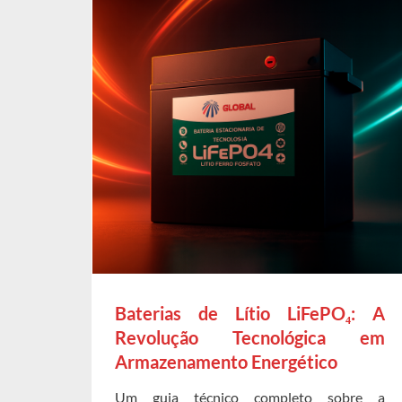
Baterias de Lítio LiFePO₄: A
Revolução Tecnológica em
Armazenamento Energético
Um guia técnico completo sobre a