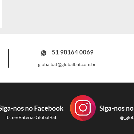
51 98164 0069
globalbat@globalbat.com.br
Siga-nos no Facebook
Siga-nos no
fb.me/BateriasGlobalBat
@_glob