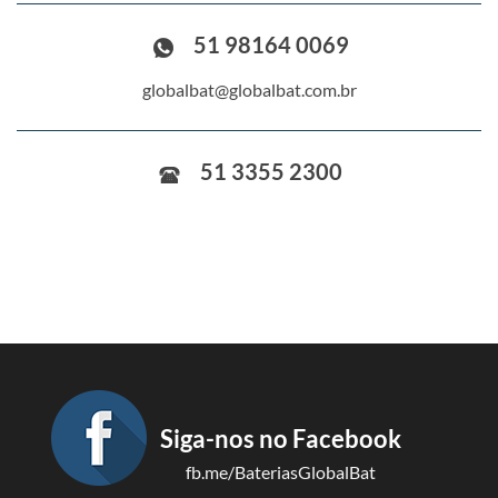
51 98164 0069
globalbat@globalbat.com.br
51 3355 2300
Siga-nos no Facebook
fb.me/BateriasGlobalBat