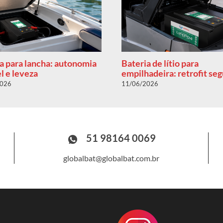
a para lancha: autonomia
Bateria de lítio para
l e leveza
empilhadeira: retrofit se
2026
11/06/2026
51 98164 0069
globalbat@globalbat.com.br