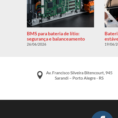
omia
BMS para bateria de lítio:
Bateri
segurança e balanceamento
estáve
26/06/2026
19/06/
Av. Francisco Silveira Bitencourt, 945
Sarandi – Porto Alegre - RS