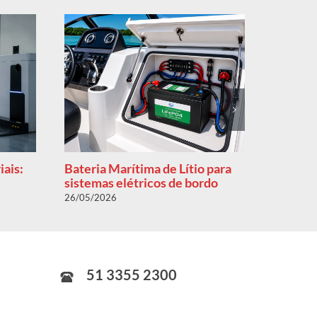
iais:
Bateria Marítima de Lítio para
Como re
sistemas elétricos de bordo
operaci
lítio
26/05/2026
22/05/20
51 3355 2300