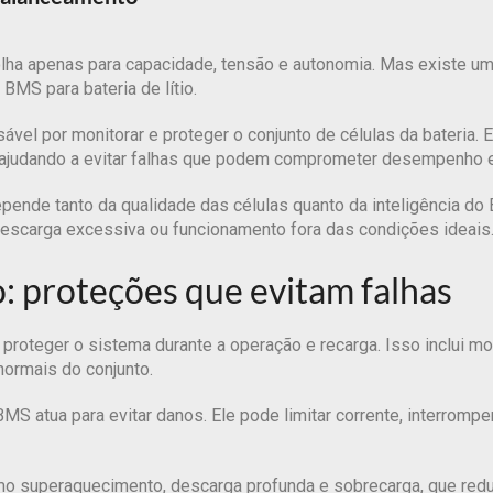
e olha apenas para capacidade, tensão e autonomia. Mas existe u
 BMS para bateria de lítio.
l por monitorar e proteger o conjunto de células da bateria. 
, ajudando a evitar falhas que podem comprometer desempenho e
epende tanto da qualidade das células quanto da inteligência do
descarga excessiva ou funcionamento fora das condições ideais
o: proteções que evitam falhas
é proteger o sistema durante a operação e recarga. Isso inclui mo
normais do conjunto.
MS atua para evitar danos. Ele pode limitar corrente, interromp
o superaquecimento, descarga profunda e sobrecarga, que reduz