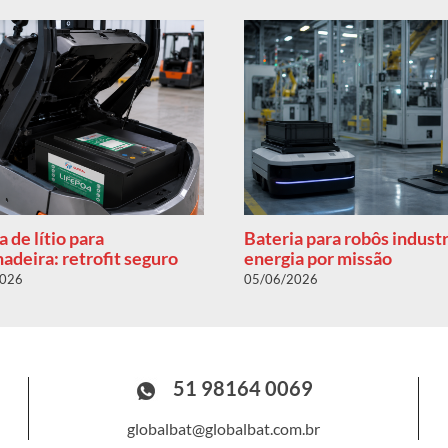
a de lítio para
Bateria para robôs industr
adeira: retrofit seguro
energia por missão
2026
05/06/2026
51 98164 0069
globalbat@globalbat.com.br