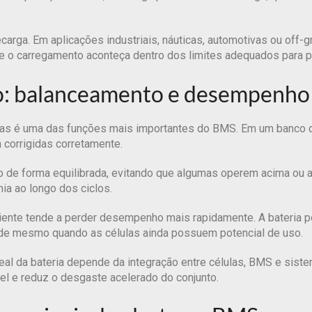
carga. Em aplicações industriais, náuticas, automotivas ou off-gr
ue o carregamento aconteça dentro dos limites adequados para
io: balanceamento e desempenho 
as é uma das funções mais importantes do BMS. Em um banco de
corrigidas corretamente.
 de forma equilibrada, evitando que algumas operem acima ou a
mia ao longo dos ciclos.
iente tende a perder desempenho mais rapidamente. A bateria 
dade mesmo quando as células ainda possuem potencial de uso.
eal da bateria depende da integração entre células, BMS e sis
el e reduz o desgaste acelerado do conjunto.